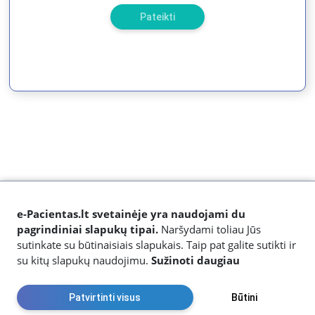
Pateikti
e-Pacientas.lt svetainėje yra naudojami du
pagrindiniai slapukų tipai.
Naršydami toliau Jūs
sutinkate su būtinaisiais slapukais. Taip pat galite sutikti ir
su kitų slapukų naudojimu.
Sužinoti daugiau
Mus galite pasiekti el. paštu:
info@e-pacientas.lt
Patvirtinti visus
Būtini
SoftDent © 2026 | Visos teisės saugomos |
Privatumo politika