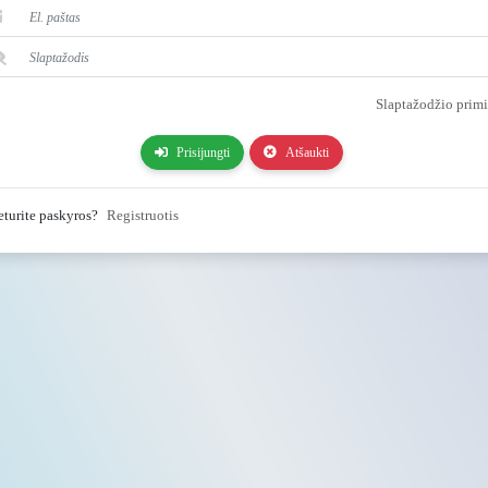
Slaptažodžio prim
Prisijungti
Atšaukti
eturite paskyros?
Registruotis