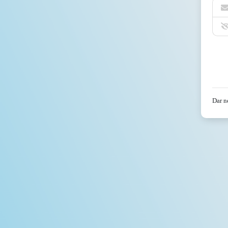
Dar n