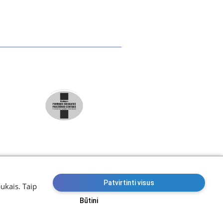
Patvirtinti visus
pukais. Taip
Būtini