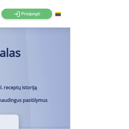
login
Prisijungti
alas
. receptų istoriją
 naudingus pasiūlymus