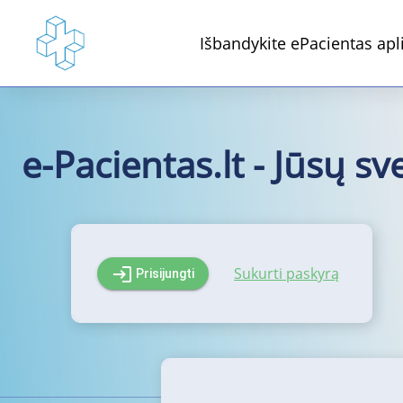
Išbandykite ePacientas apli
e-Pacientas.lt - Jūsų s
Sukurti paskyrą
login
Prisijungti