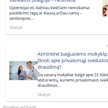
Gyventojai vis dažniau kviečiami nemokamai
pasitikrinti regą ar klausą arčiau namų –
seniūnijose,...
Skaityti
2
Atmintinė baigusiems mokyklą:
žinoti apie privalomąjį sveikato
draudimą?
Šią vasarą mokyklas baigė apie 22 tūkst
abiturientų, kuriems privalomasis svei
draudimas...
Skaityti
Naujienų archyvas