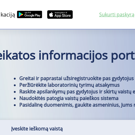
kaciją
Sukurti paskyrą
veikatos informacijos port
Greitai ir paprastai užsiregistruokite pas gydytojus
Peržiūrėkite laboratorinių tyrimų atsakymus
Raskite apsilankymų pas gydytojus ir skirtų vaistų el
Naudokitės patogia vaistų paieškos sistema
Pasidalinę duomenimis, gaukite asmeninius, Jums
Įveskite ieškomą vaistą