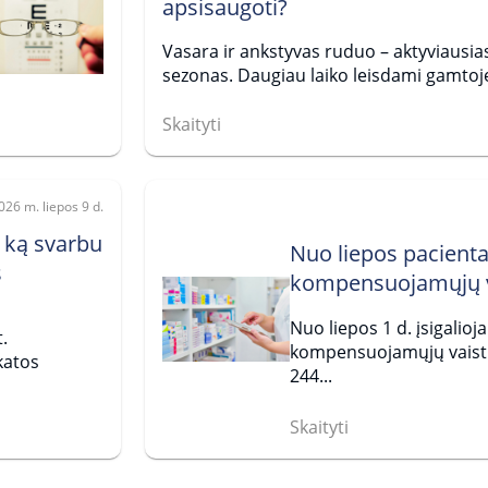
apsisaugoti?
Vasara ir ankstyvas ruduo – aktyviausia
sezonas. Daugiau laiko leisdami gamtoje
Skaityti
026 m. liepos 9 d.
 ką svarbu
Nuo liepos pacient
s
kompensuojamųjų v
Nuo liepos 1 d. įsigalioj
.
kompensuojamųjų vaistų k
katos
244...
Skaityti