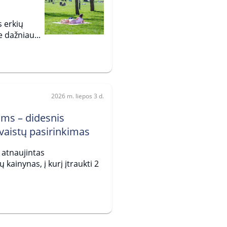
s erkių
 dažniau...
2026 m. liepos 3 d.
ams – didesnis
aistų pasirinkimas
a atnaujintas
ainynas, į kurį įtraukti 2