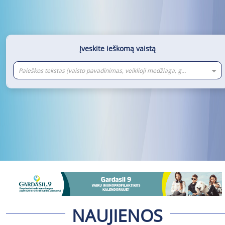
Įveskite ieškomą vaistą
Paieškos tekstas (vaisto pavadinimas, veiklioji medžiaga, gamintojas)
NAUJIENOS