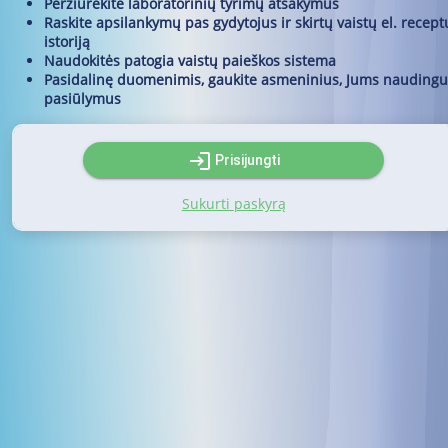
Peržiūrėkite laboratorinių tyrimų atsakymus
Raskite apsilankymų pas gydytojus ir skirtų vaistų el. recept
istoriją
Naudokitės patogia vaistų paieškos sistema
Pasidalinę duomenimis, gaukite asmeninius, Jums naudingu
pasiūlymus
login
Prisijungti
Sukurti paskyrą