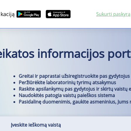
kaciją
Sukurti paskyrą
veikatos informacijos port
Greitai ir paprastai užsiregistruokite pas gydytojus
Peržiūrėkite laboratorinių tyrimų atsakymus
Raskite apsilankymų pas gydytojus ir skirtų vaistų el
Naudokitės patogia vaistų paieškos sistema
Pasidalinę duomenimis, gaukite asmeninius, Jums
Įveskite ieškomą vaistą