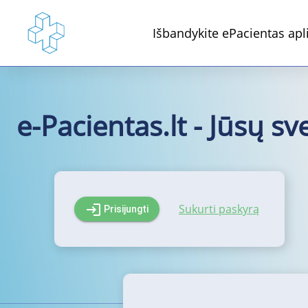
Išbandykite ePacientas apli
e-Pacientas.lt - Jūsų s
Sukurti paskyrą
login
Prisijungti