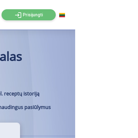
login
Prisijungti
alas
. receptų istoriją
 naudingus pasiūlymus