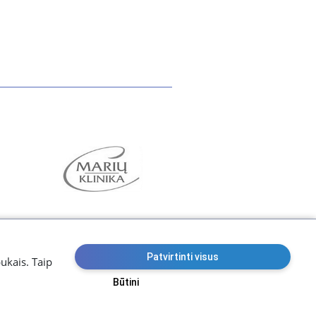
Patvirtinti visus
pukais. Taip
Būtini