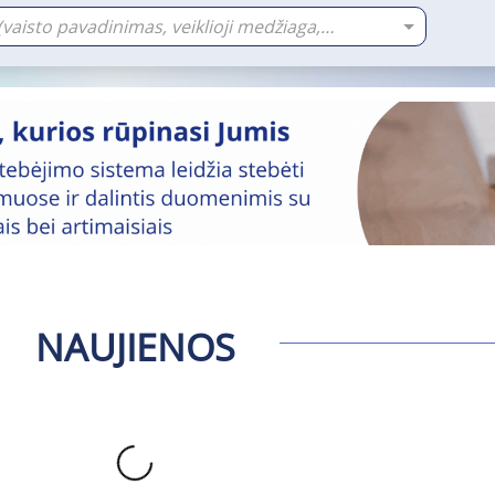
Paieškos tekstas (vaisto pavadinimas, veiklioji medžiaga, gamintojas)
NAUJIENOS