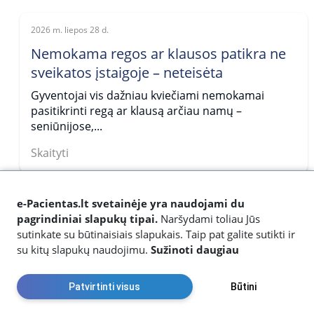
2026 m. liepos 28 d.
Nemokama regos ar klausos patikra ne
sveikatos įstaigoje – neteisėta
Gyventojai vis dažniau kviečiami nemokamai
pasitikrinti regą ar klausą arčiau namų –
seniūnijose,...
Skaityti
2026 m. liepos 22 d.
e-Pacientas.lt svetainėje yra naudojami du
Erkės aktyvios ne tik miške: kaip
pagrindiniai slapukų tipai.
Naršydami toliau Jūs
sutinkate su būtinaisiais slapukais. Taip pat galite sutikti ir
apsisaugoti?
su kitų slapukų naudojimu.
Sužinoti daugiau
Vasara ir ankstyvas ruduo – aktyviausias erkių
sezonas. Daugiau laiko leisdami gamtoje dažniau...
Patvirtinti visus
Būtini
Skaityti