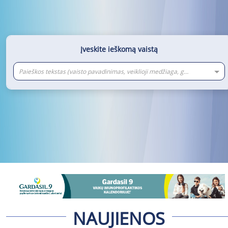
Įveskite ieškomą vaistą
Paieškos tekstas (vaisto pavadinimas, veiklioji medžiaga, gamintojas)
NAUJIENOS