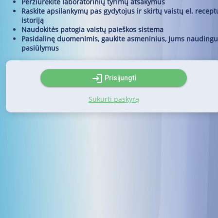
Peržiūrėkite laboratorinių tyrimų atsakymus
Raskite apsilankymų pas gydytojus ir skirtų vaistų el. recept
istoriją
Naudokitės patogia vaistų paieškos sistema
Pasidalinę duomenimis, gaukite asmeninius, Jums naudingu
pasiūlymus
login
Prisijungti
Sukurti paskyrą